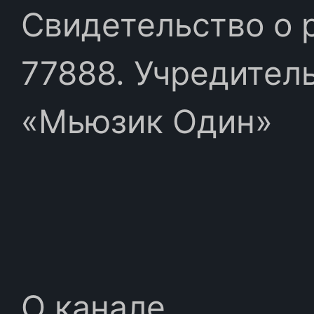
Свидетельство о 
77888. Учредител
«Мьюзик Один»
О канале