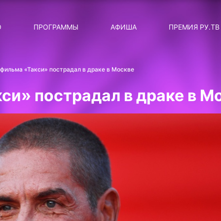
ЛЯРНЫЕ
ТЕМА
О
ПРОГРАММЫ
АФИША
ПРЕМИЯ РУ.ТВ
ДИСКОТЕКА ДИСКОТЕК
Категория
Сортировка
RUНОВОСТИ
 фильма «Такси» пострадал в драке в Москве
ТОП-ЧАРТ ROCKET RECORDS
си» пострадал в драке в М
СТАТУС: В СЕТИ
СИЯЙ ПО-ЗВЁЗДНОМУ
ЛИЧНЫЙ ВОПРОС
ДОТЯНИСЬ ДО ЗВЁЗД