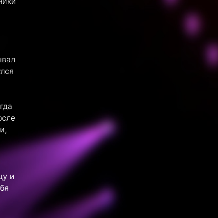
ники
ывал
улся
гда
осле
и,
цу и
бя