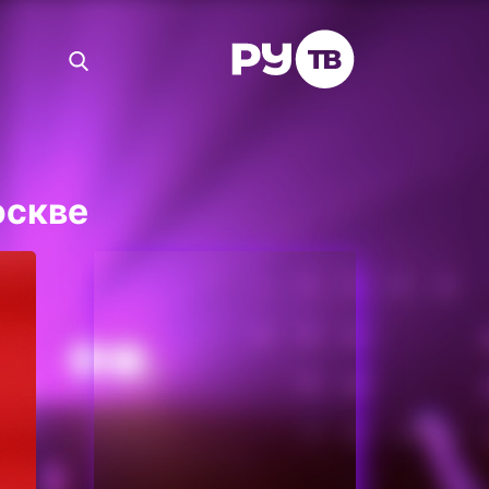
оскве