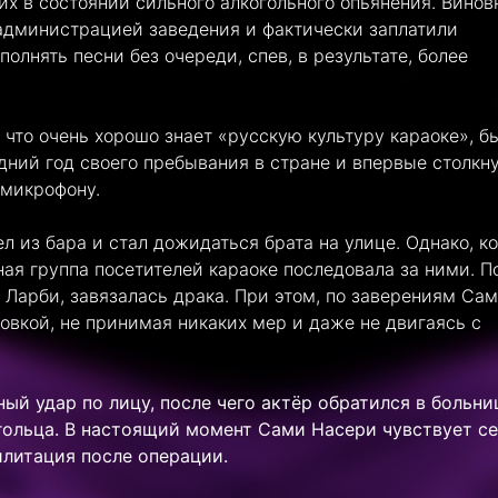
их в состоянии сильного алкогольного опьянения. Винов
администрацией заведения и фактически заплатили
олнять песни без очереди, спев, в результате, более
что очень хорошо знает «русскую культуру караоке», б
едний год своего пребывания в стране и впервые столкн
 микрофону.
 из бара и стал дожидаться брата на улице. Однако, ко
ая группа посетителей караоке последовала за ними. П
а Ларби, завязалась драка. При этом, по заверениям Сам
овкой, не принимая никаких мер и даже не двигаясь с
ый удар по лицу, после чего актёр обратился в больни
ольца. В настоящий момент Сами Насери чувствует се
илитация после операции.