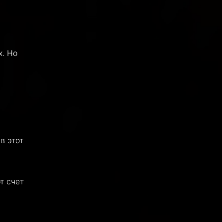
х. Но
в этот
т счет