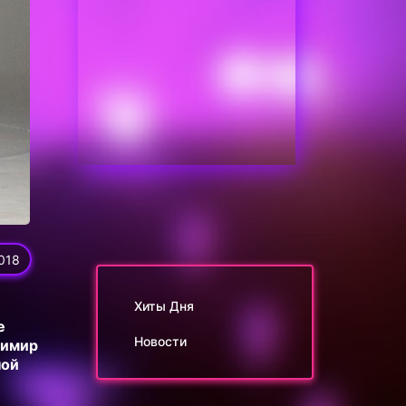
018
Хиты Дня
е
Новости
димир
ной