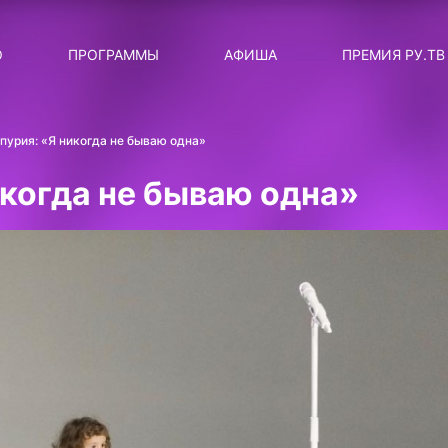
ЛЯРНЫЕ
ТЕМА
О
ПРОГРАММЫ
АФИША
ПРЕМИЯ РУ.ТВ
ДИСКОТЕКА ДИСКОТЕК
Категория
Сортировка
RUНОВОСТИ
пурия: «Я никогда не бываю одна»
ТОП-ЧАРТ ROCKET RECORDS
икогда не бываю одна»
СТАТУС: В СЕТИ
СИЯЙ ПО-ЗВЁЗДНОМУ
ЛИЧНЫЙ ВОПРОС
ДОТЯНИСЬ ДО ЗВЁЗД