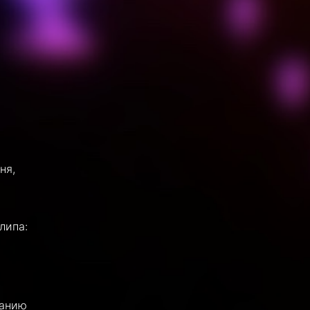
ня,
липа:
танию