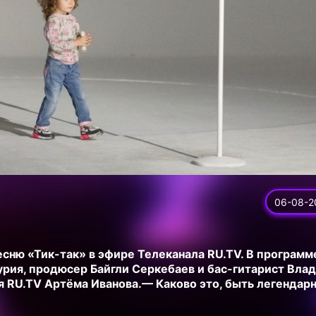
06-08-2
песню «Тик-так» в эфире Телеканала RU.TV. В программ
урия, продюсер Байгли Серкебаев и бас-гитарист Вла
 RU.TV Артёма Иванова.— Каково это, быть легендар