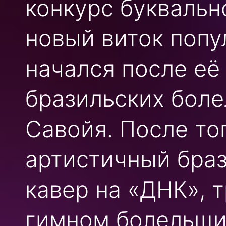
конкурс буквальн
новый виток поп
начался после её
бразильских бол
Савойя. После то
артистичный браз
кавер на «ДНК», 
гимном болельщи