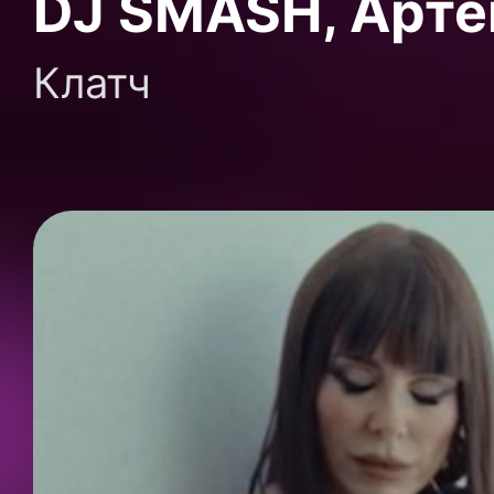
DJ SMASH, Артё
Клатч