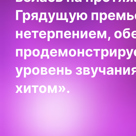
Грядущую премье
нетерпением, об
продемонстриру
уровень звучани
хитом».