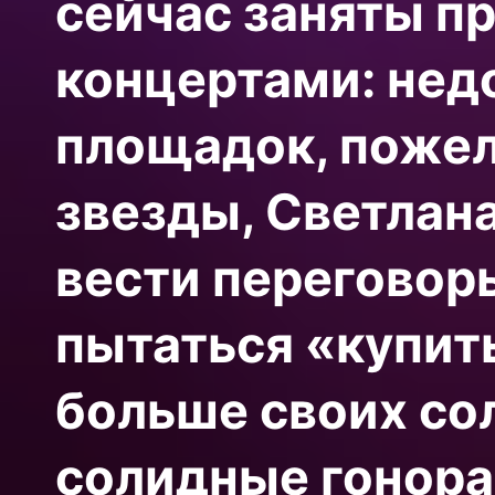
сейчас заняты 
концертами: нед
площадок, пожел
звезды, Светлан
вести переговор
пытаться «купит
больше своих со
солидные гонора