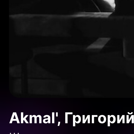
Akmal', Григори