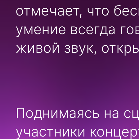
отмечает, что бе
умение всегда го
живой звук, откр
Поднимаясь на сц
участники концер