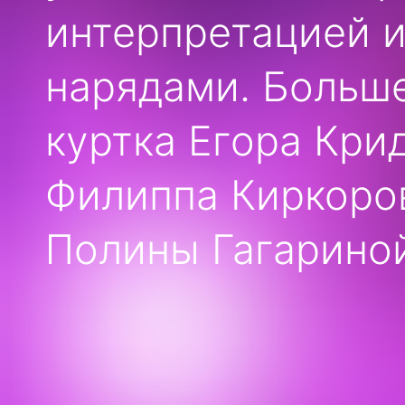
интерпретацией и
нарядами. Больш
куртка Егора Кри
Филиппа Киркоров
Полины Гагарино