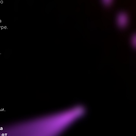
го
а
уре.
.
ьи.
а
 от