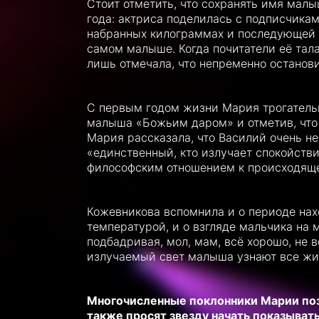
Стоит отметить, что сохранять имя мал
года: актриса поделилась с подписчика
набранных килограммах и последующей б
самом малыше. Когда почитатели её тал
лишь отмечала, что непременно останови
С первым годом жизни Мария трогательн
малыша «Божьим даром» и отметив, что
Мария рассказала, что Василий очень н
«единственный, кто излучает спокойств
философским отношением к происходящ
Кожевникова вспомнила и о периоде нах
температурой, и о взгляде мальчика на 
подбадривая, мол, мам, всё хорошо, не 
излучаемый свет малыша узнают все жит
Многочисленные поклонники Марии по
также просят звезду начать показывать