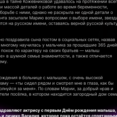
ыша в тайне Кожевниковой удавалось на протяжении все
ми массой деталей о работе во время беременности,
орьбе с ними, однако не раскрыла ни одной детали о
анта засыпали Марию вопросами о выборе имени, звезд
тся на русском имени, оставаясь верной русской культ
о поздравила сына постом в социальных сетях, назвав
 многому научилась у мальчика за прошедшие 365 дней
е похож по характеру на своих братьев — малыш
ие» в шумной семье знаменитости, а также отличается
ему.
ождения в больнице с малышом, с очень высокой
маму — «ты сидел рядом и смотрел мне в глаза, как бы
волнуйся за меня». По словам Марии, за добрый нрав и
ели посёлка, в котором находится загородный дом сем
здравляют актрису с первым Днём рождения малыша, 
 и личико Василия, которое пока остаётся спрятанным