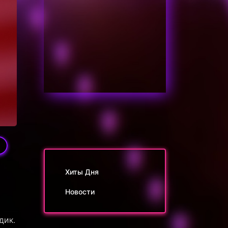
Хиты Дня
Новости
дик.