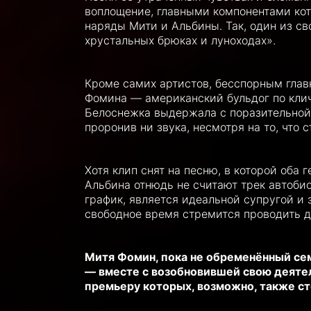
воплощение, главными компонентами кот
наряды Мити и Альбины. Так, один из св
хрустальных брюках и луноходах».
Кроме самих артистов, бесспорным гла
Фомина — американский бульдог по клич
Белоснежка выдержала с поразительной 
проронив ни звука, несмотря на то, что
Хотя клип снят на песню, в которой оба 
Альбина отнюдь не считают трек автоб
график, является идеальной супругой и 
свободное время стремится проводить д
Митя Фомин, пока не обременённый сем
— вместе с возобновившей свою деятел
премьеру которых, возможно, также ст