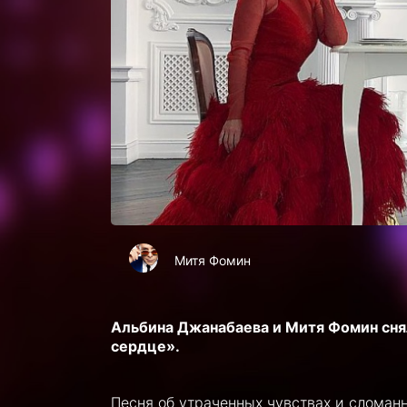
Митя Фомин
Альбина Джанабаева и Митя Фомин снял
сердце».
Песня об утраченных чувствах и сломан