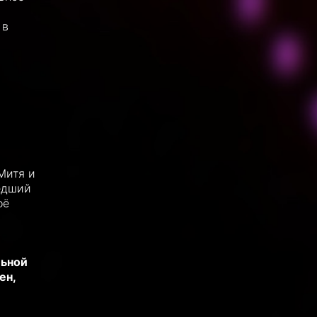
 в
а
 Митя и
едший
оё
льной
ен,