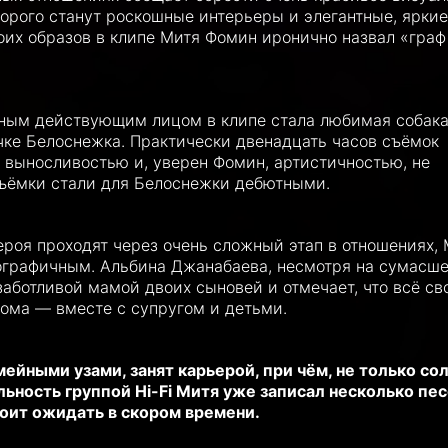
орого станут роскошные интерьеры и элегантные, яркие
оих образов в клипе Митя Фомин иронично назвал «граф
вным действующим лицом в клипе стала любимая собак
ке Белоснежка. Практически двенадцать часов съёмок
выносливостью и, уверен Фомин, артистичностью, не
 съёмки стали для Белоснежки дебютными.
героя проходят через очень сложный этап в отношениях,
иографичным. Альбина Джанабаева, несмотря на сумасш
заботливой мамой двоих сыновей и отмечает, что всё св
ома — вместе с супругом и детьми.
ейными узами, занят карьерой, при чём, не только со
ьность группой Hi-Fi Митя уже записал несколько пес
оит ожидать в скором времени.