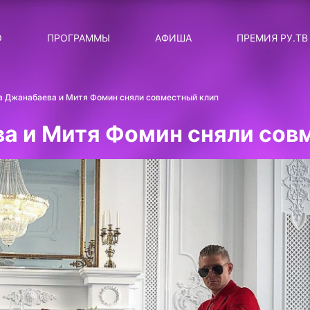
ЛЯРНЫЕ
ТЕМА
О
ПРОГРАММЫ
АФИША
ПРЕМИЯ РУ.ТВ
ДИСКОТЕКА ДИСКОТЕК
Категория
Сортировка
RUНОВОСТИ
а Джанабаева и Митя Фомин сняли совместный клип
ТОП-ЧАРТ ROCKET RECORDS
а и Митя Фомин сняли сов
СТАТУС: В СЕТИ
СИЯЙ ПО-ЗВЁЗДНОМУ
ЛИЧНЫЙ ВОПРОС
ДОТЯНИСЬ ДО ЗВЁЗД