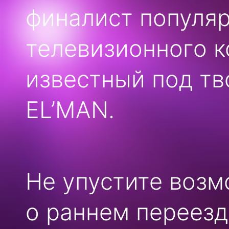
финалист популя
телевизионного к
известный под т
EL’MAN.
Не упустите возм
о раннем переезд