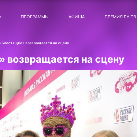
ЛЯРНЫЕ
ТЕМА
О
ПРОГРАММЫ
АФИША
ПРЕМИЯ РУ.ТВ
ДИСКОТЕКА ДИСКОТЕК
Категория
Сортировка
RUНОВОСТИ
 «Блестящие» возвращается на сцену
ТОП-ЧАРТ ROCKET RECORDS
» возвращается на сцену
СТАТУС: В СЕТИ
СИЯЙ ПО-ЗВЁЗДНОМУ
ЛИЧНЫЙ ВОПРОС
ДОТЯНИСЬ ДО ЗВЁЗД