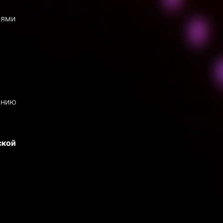
нями
анию
ской