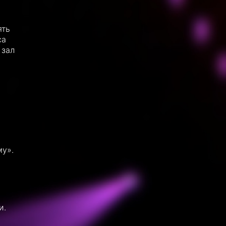
ять
са
 зал
му».
и.