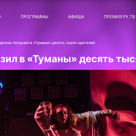
ЛЯРНЫЕ
ТЕМА
О
ПРОГРАММЫ
АФИША
ПРЕМИЯ РУ.ТВ
ДИСКОТЕКА ДИСКОТЕК
Категория
Сортировка
RUНОВОСТИ
арских погрузил в «Туманы» десять тысяч зрителей
ТОП-ЧАРТ ROCKET RECORDS
зил в «Туманы» десять тыс
СТАТУС: В СЕТИ
СИЯЙ ПО-ЗВЁЗДНОМУ
ЛИЧНЫЙ ВОПРОС
ДОТЯНИСЬ ДО ЗВЁЗД