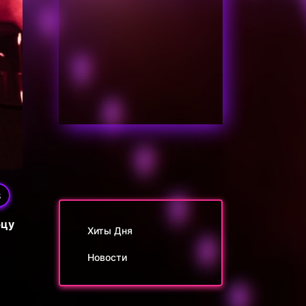
8
рцу
Хиты Дня
Новости