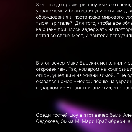
Задолго до премьеры шоу вызвало неви
управляемый благодаря уникальным для 
оборудования и постановка мирового ур
тысяч зрителей. Для того, чтобы все об
на сцену пришлось задержать на полтор
встал со своих мест, и зрители погрузил
В этот вечер Макс Барских исполнил и с
откровением. Так, номером на композиц
отцом, ушедшим из жизни зимой. Ещё о
оказался номер «Небо»: песню на украин
подарком из Украины и отметил, что пос
Среди гостей шоу в этот вечер были Алё
Седокова, Эмма М, Мари Краймбрери, а