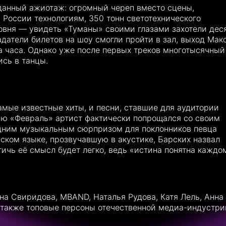
данный ажиотаж: огромный череп вместо сцены,
России технологиям, 350 тонн светотехнического
овня — увидеть «Туманы» своими глазами захотели дес
ладатели билетов на шоу смогли пройти в зал, выход Мак
а часа. Однако уже после первых треков многотысячный
ись в танцы.
амые известные хиты, и песни, ставшие для аудитории
ию «Февраль» артист фактически попрощался со своим
дним музыкальным сюрпризом для поклонников певца
ском языке, прозвучавшую в акустике, Барских назвал
тичь её смысл будет легко, ведь «истина понятна каждо
на Свиридова, MBAND, Наталья Рудова, Катя Лель, Анна
 также топовые персоны отечественной медиа-индустри