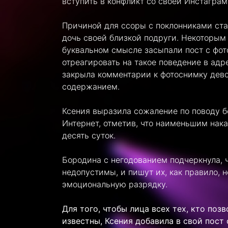
вступить в конфликт со своей Инстаграм
Причиной для ссоры с поклонниками ста
дочь своей близкой подруги. Некоторым
буквальном смысле засыпали пост с фо
отреагировать на такое поведение в адр
закрыла комментарии к фотоснимку дево
содержанием.
Ксения выразила сожаление по поводу б
Интернет, отметив, что наименьшим нак
десять суток.
Бородина с негодованием подчеркнула, ч
недопустимы, и пишут их, как правило,
эмоциональную разрядку.
Для того, чтобы лица всех тех, кто поз
известны, Ксения добавила в свой пос