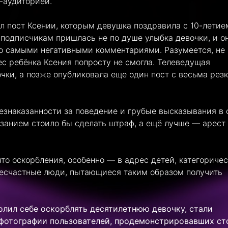
-аудиторией.
л пост Ксении, которым девушка поздравила с 10-летие
 подписчикам пришлась не по душе улыбка девочки, и о
то самыми негативными комментариями. Разумеется, не
ес ребёнка Ксения попросту не смогла. Телеведущая
чки, а позже опубликовала еще один пост с весьма рез
езнаказанности за поведение и грубые высказывания в 
азанием стоило бы сделать штраф, а ещё лучше — арест
то оскорбления, особенно — в адрес детей, категориче
 несчастные люди, пытающиеся таким образом получить
волил себе оскорблять десятилетнюю девочку, стали
т фотографии пользователей, продемонстрировавших ст