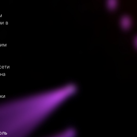
м
ни в
ким
сети
 на
ски
оль