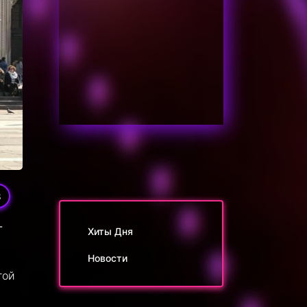
8
-
Хиты Дня
Новости
той