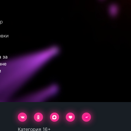
др
овки
а за
ане
и
Категория 16+