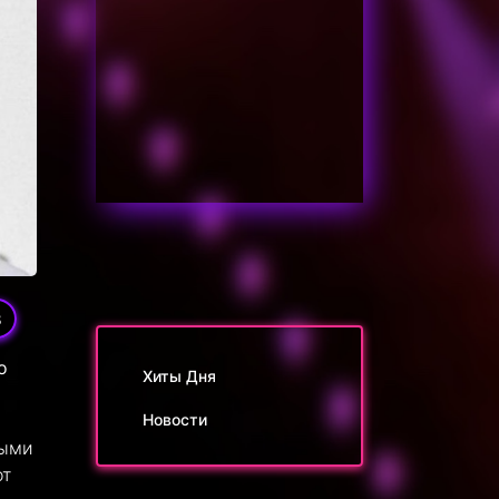
8
о
Хиты Дня
Новости
ными
от