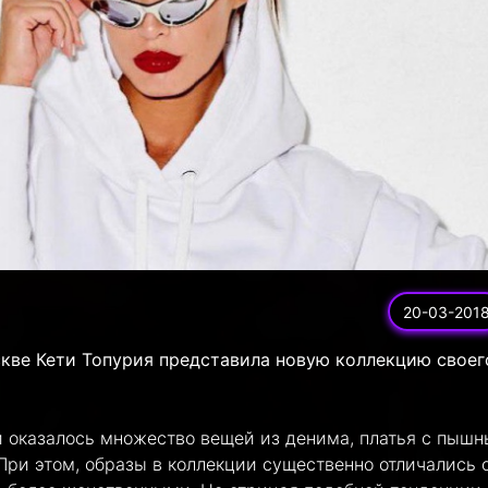
20-03-201
скве Кети Топурия представила новую коллекцию своег
и оказалось множество вещей из денима, платья с пыш
При этом, образы в коллекции существенно отличались 