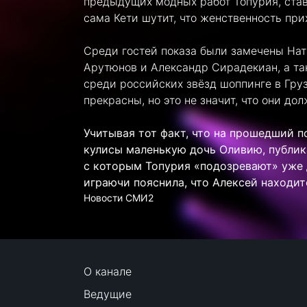
предыдущих модных работ Топурия, став
сама Кети шутит, что женственность при
Среди гостей показа были замечены Нат
Арутюнов и Александр Сирадекиан, а та
среди российских звёзд шоппинге в Груз
прекрасны, но это не значит, что они до
Учитывая тот факт, что на прошедший по
кулисы маленькую дочь Оливию, публик
с которым Топурия «подозревают» уже д
играючи пояснила, что Алексей находит
Новости СМИ2
О канале
Ведущие