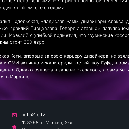
 более женственными. Не отрицая подобной тенденции,
ходит к ней вместе с годами.
алья Подольская, Владислав Рамм, дизайнеры Алексан
кже Ираклий Пирцхалава. Говоря о ставшем популярном
ии, Ираклий с улыбкой подметил, что грузинские кросс
лжны стоит 600 евро.
каз Кети, впервые за свою карьеру дизайнера, не взял
а и СМИ активно искали среди гостей шоу Гуфа, в ром
авно. Однако рэппера в зале не оказалось, а сама Кет
ся в Израиле.
info@ru.tv
123298, г. Москва, 3-я