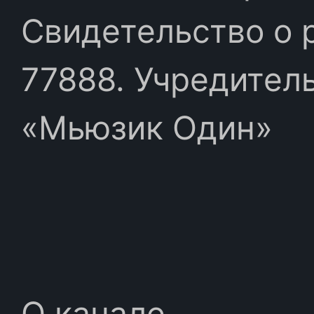
Свидетельство о 
77888. Учредител
«Мьюзик Один»
О канале