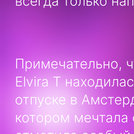
всегда только нап
Примечательно, ч
Elvira T находил
отпуске в Амстер
котором мечтала 