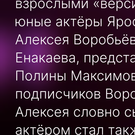
взрослыми «верси
юные актёры Яро
Алексея Воробьёв
Енакаева, предст
Полины Максимов
подписчиков Воро
Алексея словно с
актёром стал так