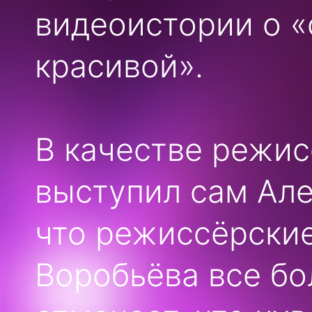
видеоистории о 
красивой».
В качестве режис
выступил сам Але
что режиссёрские
Воробьёва все б