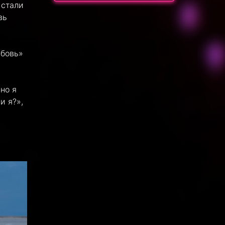
 стали
вь
юбовь»
но я
и я?»,