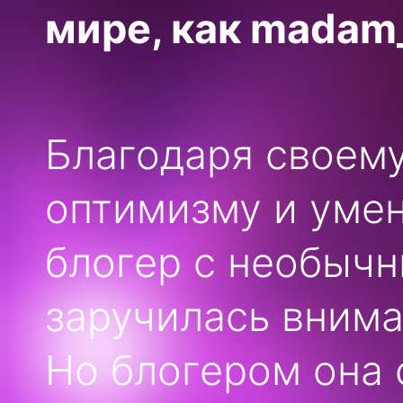
мире, как madam
Благодаря своем
оптимизму и умен
блогер с необыч
заручилась вним
Но блогером она 