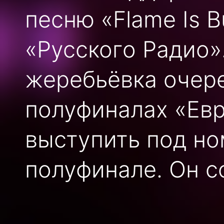
песню «Flame Is B
«Русского Радио»
жеребьёвка очер
полуфиналах «Ев
выступить под но
полуфинале. Он со