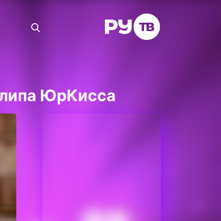
клипа ЮрКисса