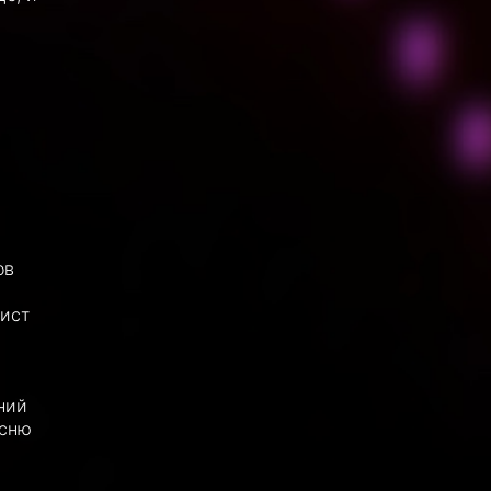
ов
тист
ний
есню