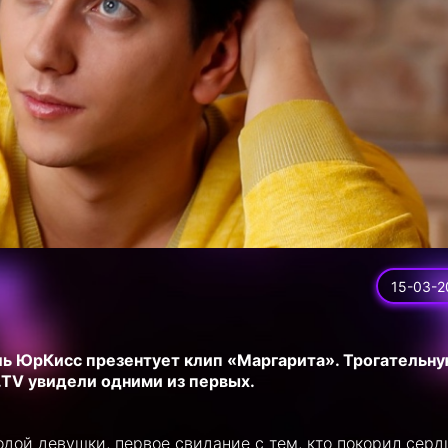
15-03-2
ль ЮрКисс презентует клип «Маргарита». Трогательн
.TV увидели одними из первых.
дой девушки, первое свидание с тем, кто покорил сердц