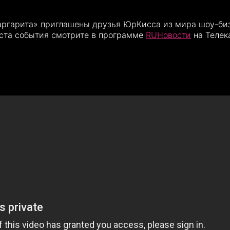
ргарита» приглашены друзья ЮрКисса из мира шоу-биз
ста события смотрите в программе
RUНовости
на Телек