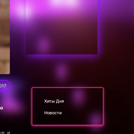
017
Хиты Дня
ую
Новости
е, и