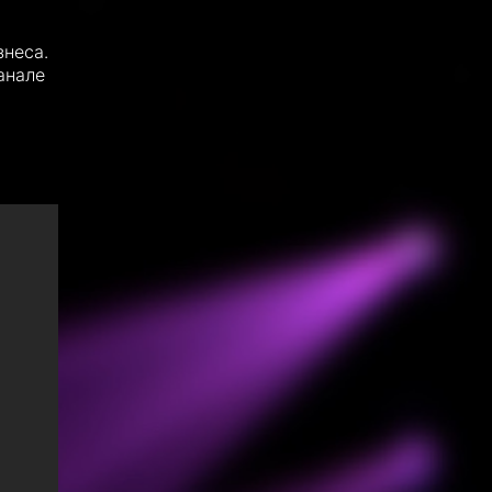
неса.
анале