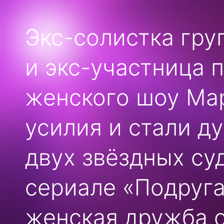
Экс-солистка гру
и экс-участница 
женского шоу Ма
усилия и стали д
двух звёздных су
сериале «Подруг
женская дружба 