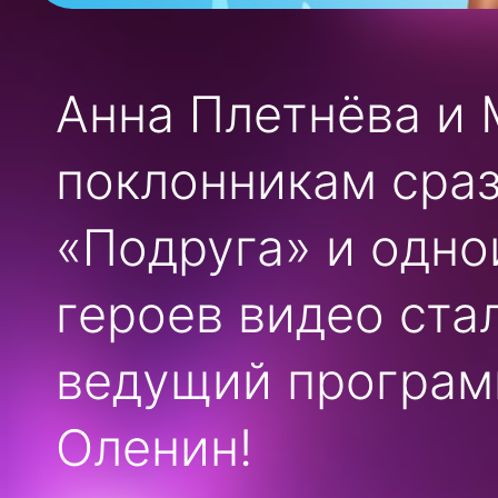
Анна Плетнёва и
поклонникам сра
«Подруга» и одно
героев видео ста
ведущий програ
Оленин!