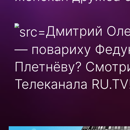
Дмитрий Оле
— повариху Феду
Плетнёву? Смотри
Телеканала RU.TV