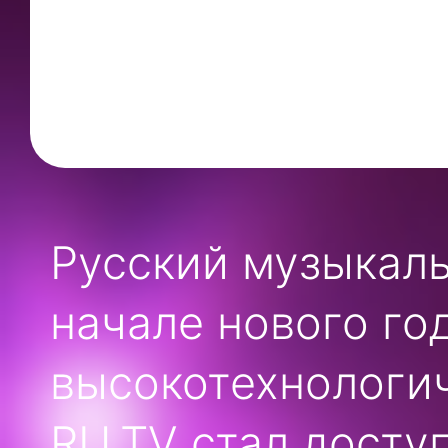
Русский музыкаль
начале нового го
высокотехнологич
RU.TV стал досту