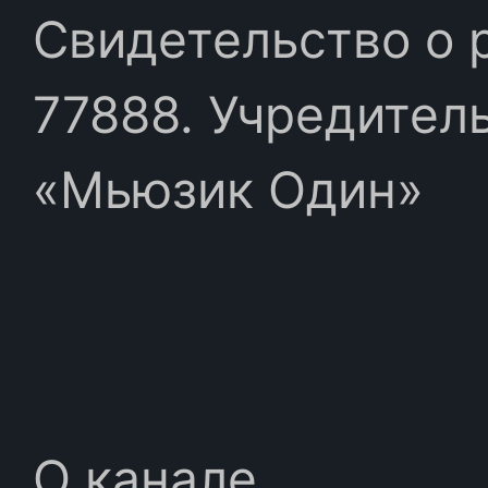
Свидетельство о 
77888. Учредител
«Мьюзик Один»
О канале