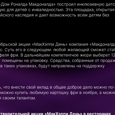
 «Дом Роналда Макдоналда» построил инклюзивную дет
ую для детей с инвалидностью. Эта площадка, открытая
ийского наследия и дает возможность всем детям без
оябрьской акции «МакХэппи День» компания «Макдоналд
рс. Суть его в следующем: любой желающий сможет ста
офеля фри. В дальнейшем компетентное жюри выберет 1
т помещены на упаковку. Средства, собранные от прода
в таких упаковках, будут направлены на поддержку
, что внести свой вклад в общее доброе дело можно по-
 можно купить любимую картошку фри в ноябре, а можн
я своим талантом.
отворительной акции «МакХэппи День» в ресторанах