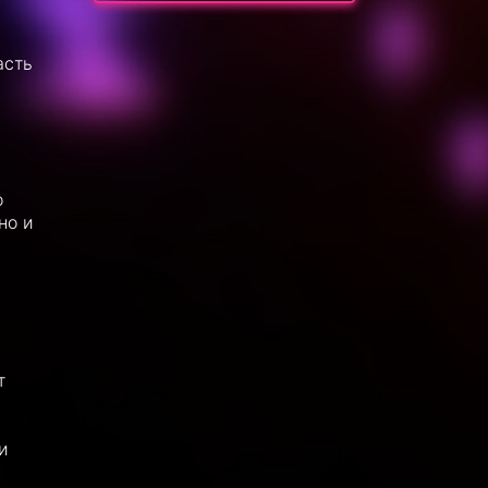
асть
о
но и
т
и