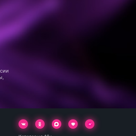
ссии
ы,