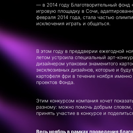
— в 2014 году Благотворительный фонд
игровую площадку в Сочи, адаптированн
февраля 2014 года, стала частью олимп
исключения играть и общаться.
В этом году в преддверии ежегодной н
летом устроила специальный арт-конку
дизайнером упаковки знаменитого карт
эксклюзивных дизайнов, которые и буду
картофеля фри в течение ноября именно 
проектов Фонда.
Этим конкурсом компания хочет показать
разному: можно помочь добрым словом,
принять участие в конкурсе и поделитьс
Весь ноябрь в рамках проведения благ