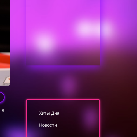
 в
Хиты Дня
Новости