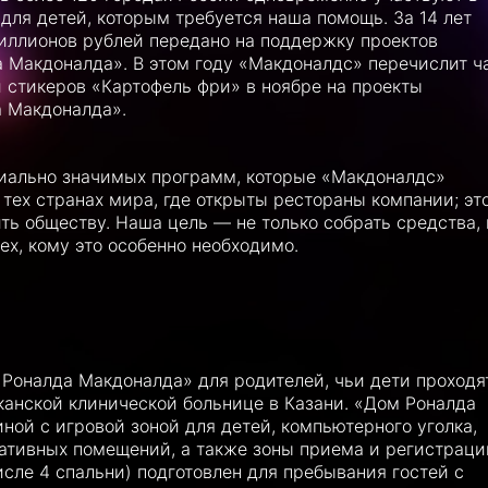
для детей, которым требуется наша помощь. За 14 лет
иллионов рублей передано на поддержку проектов
 Макдоналда». В этом году «Макдоналдс» перечислит ч
 стикеров «Картофель фри» в ноябре на проекты
а Макдоналда».
иально значимых программ, которые «Макдоналдс»
тех странах мира, где открыты рестораны компании; эт
ь обществу. Наша цель — не только собрать средства, 
х, кому это особенно необходимо.
Роналда Макдоналда» для родителей, чьи дети проходя
канской клинической больнице в Казани. «Дом Роналда
иной с игровой зоной для детей, компьютерного уголка,
ративных помещений, а также зоны приема и регистраци
исле 4 спальни) подготовлен для пребывания гостей с