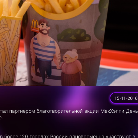
15-11-2016
тал партнером благотворительной акции МакХэппи День
е.
в более 120 городах России одновременно участвуют в