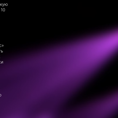
скую
 10
с»
ть
2
жи
о