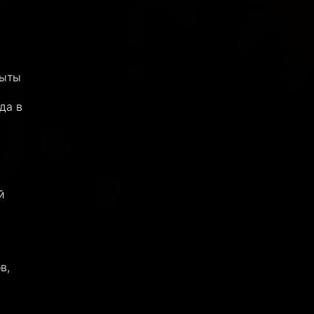
а
рыты
да в
й
в,