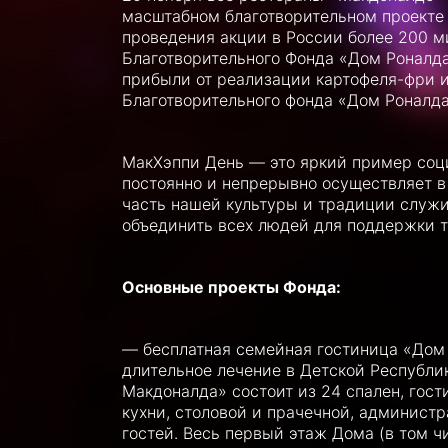
масштабном благотворительном проекте 
проведения акции в России более 200 м
Благотворительного Фонда «Дом Роналда
прибыли от реализации картофеля-фри и
Благотворительного фонда «Дом Роналд
МакХэппи День — это яркий пример соц
постоянно и непрерывно осуществляет в 
часть нашей культуры и традиции служит
объединить всех людей для поддержки те
Основные проекты Фонда:
— бесплатная семейная гостиница «Дом 
длительное лечение в Детской Республи
Макдоналда» состоит из 24 спален, гост
кухни, столовой и прачечной, админист
гостей. Весь первый этаж Дома (в том ч