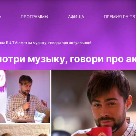
ЛЯРНЫЕ
ТЕМА
О
ПРОГРАММЫ
АФИША
ПРЕМИЯ РУ.ТВ
ДИСКОТЕКА ДИСКОТЕК
Категория
Сортировка
RUНОВОСТИ
ал RU.TV: смотри музыку, говори про актуальное!
ТОП-ЧАРТ ROCKET RECORDS
мотри музыку, говори про а
СТАТУС: В СЕТИ
СИЯЙ ПО-ЗВЁЗДНОМУ
ЛИЧНЫЙ ВОПРОС
ДОТЯНИСЬ ДО ЗВЁЗД