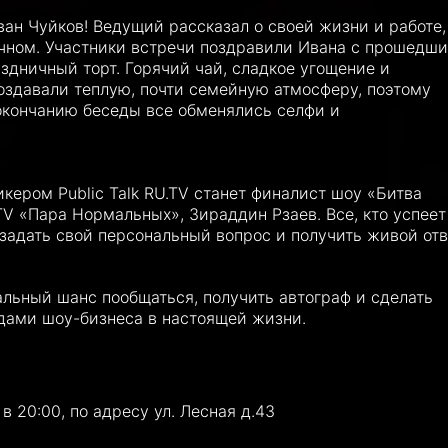
ан Чуйков! Ведущий рассказал о своей жизни и работе,
ичном. Участники встречи поздравили Ивана с прошедш
здничный торт. Горячий чай, сладкое угощение и
оздавали теплую, почти семейную атмосферу, поэтому
окончанию беседы все обменялись селфи и
икером Public Talk RU.TV станет финалист шоу «Битва
V «Пара Нормальных», Зираддин Рзаев. Все, кто успеет
задать свой персональный вопрос и получить живой отв
альный шанс пообщаться, получить автограф и сделать
дами шоу-бизнеса в настоящей жизни.
в 20:00, по адресу ул. Лесная д.43