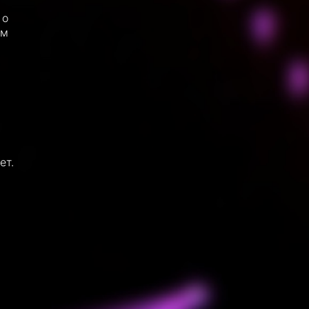
 о
им
ет.