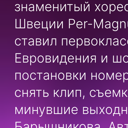
знаменитый хоре
Швеции Per-Magn
ставил первоклас
Евровидения и шо
постановки номер
снять клип, съем
минувшие выходн
Барышникова. Ав