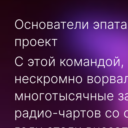
Основатели эпат
проект
С этой командой, 
нескромно ворвал
многотысячные з
радио-чартов со 