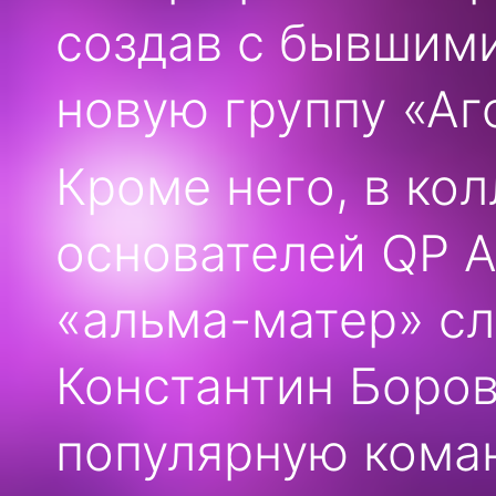
создав с бывшими
новую группу «Аг
Кроме него, в ко
основателей QP А
«альма-матер» сл
Константин Боров
популярную кома