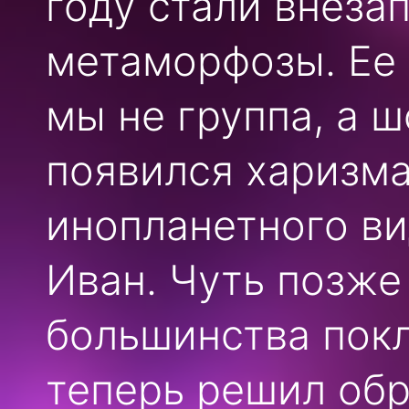
году стали внеза
метаморфозы. Ее 
мы не группа, а ш
появился харизм
инопланетного в
Иван. Чуть позже
большинства покл
теперь решил обр