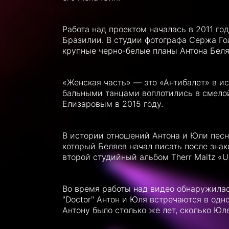
Работа над проектом началась в 2011 го
Бразилии. В студии фотографа Сержа Го
крупные черно-белые планы Антона Беля
«Женская часть» — это «Антибалет» в ис
бальными танцами воплотились в смело
Елизаровым в 2015 году.
В истории отношений Антона и Юли песня
который Беляев начал писать после зна
второй студийный альбом Therr Maitz «
Во время работы над видео обнаружилас
"Doctor" Антон и Юля встречаются в одн
Антону было столько же лет, сколько Юл