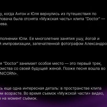
ду, когда Антон и Юля вернулись из путешествия по
ловача была отснята «Мужская часть» клипа "Doctor" —
ева.
полнении Юли. Ее многолетние занятия ушу, йогой и
й импровизации, запечатленной фотографом Александр
 "Doctor" занимает особое место — это первый трек,
комства со своей будущей женой. Позже песня вошла во
UNICORN».
ь еще одна интересная деталь: в пространстве клипа
ом возрасте. Во время съемок «Мужской части» видео,
е на момент съёмок.