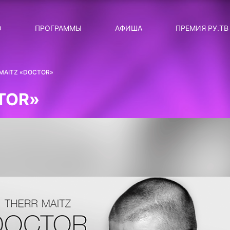
ЛЯРНЫЕ
ТЕМА
О
ПРОГРАММЫ
АФИША
ПРЕМИЯ РУ.ТВ
ДИСКОТЕКА ДИСКОТЕК
Категория
Сортировка
RUНОВОСТИ
MAITZ «DOCTOR»
ТОП-ЧАРТ ROCKET RECORDS
TOR»
СТАТУС: В СЕТИ
СИЯЙ ПО-ЗВЁЗДНОМУ
ЛИЧНЫЙ ВОПРОС
ДОТЯНИСЬ ДО ЗВЁЗД