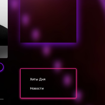
Хиты Дня
Новости
 —