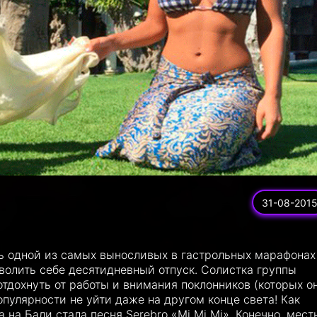
31-08-201
ь одной из самых выносливых в гастрольных марафонах
зволить себе десятидневный отпуск. Солистка группы
отдохнуть от работы и внимания поклонников (которых он
опулярности не уйти даже на другом конце света! Как
 на Бали стала песня Serebro «Mi Mi Mi». Конечно, мест