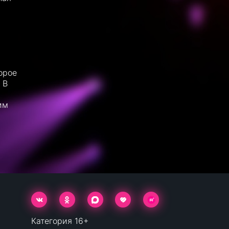
орое
 В
им
Категория 16+