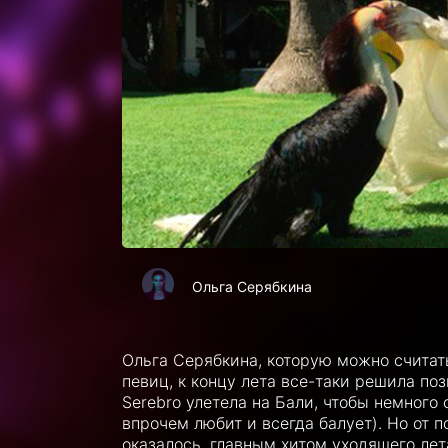
Ольга Серябкина
Ольга Серябкина, которую можно считат
певиц, к концу лета все-таки решила по
Serebro улетела на Бали, чтобы немного 
впрочем любит и всегда балует). Но от п
оказалось, главным хитом уходящего лета