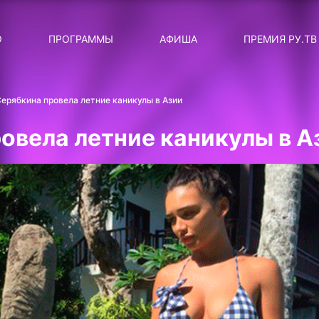
ЛЯРНЫЕ
ТЕМА
О
ПРОГРАММЫ
АФИША
ПРЕМИЯ РУ.ТВ
ДИСКОТЕКА ДИСКОТЕК
Категория
Сортировка
RUНОВОСТИ
ерябкина провела летние каникулы в Азии
ТОП-ЧАРТ ROCKET RECORDS
овела летние каникулы в А
СТАТУС: В СЕТИ
СИЯЙ ПО-ЗВЁЗДНОМУ
ЛИЧНЫЙ ВОПРОС
ДОТЯНИСЬ ДО ЗВЁЗД