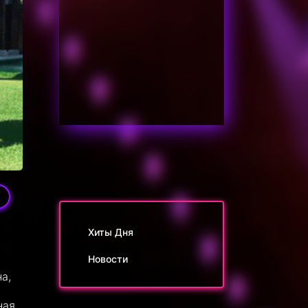
5
Хиты Дня
Новости
а,
ная