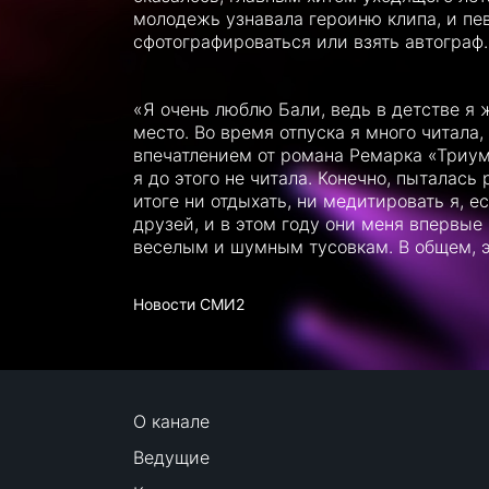
молодежь узнавала героиню клипа, и пе
сфотографироваться или взять автограф.
«Я очень люблю Бали, ведь в детстве я 
место. Во время отпуска я много читала
впечатлением от романа Ремарка «Триум
я до этого не читала. Конечно, пыталась
итоге ни отдыхать, ни медитировать я, е
друзей, и в этом году они меня впервые
веселым и шумным тусовкам. В общем, э
Новости СМИ2
О канале
Ведущие