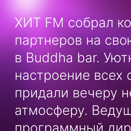
ХИТ FM собрал ко
партнеров на св
в Buddha bar. Уют
настроение всех 
придали вечеру 
атмосферу. Веду
программный дир