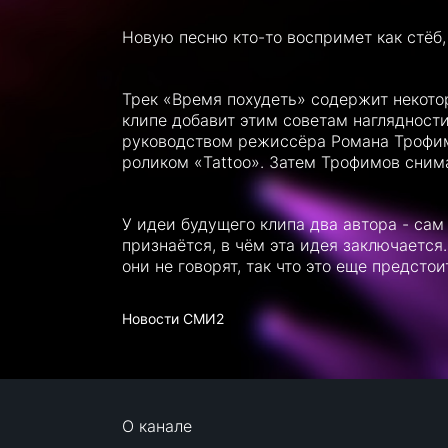
Новую песню кто-то воспримет как стёб,
Трек «Время похудеть» содержит некото
клипе добавит этим советам наглядност
руководством режиссёра Романа Трофим
роликом «Tattoo». Затем Трофимов сним
У идеи будущего клипа два автора - сам
признаётся, в чём эта идея заключается. 
они не говорят, так что это еще предстои
Новости СМИ2
О канале