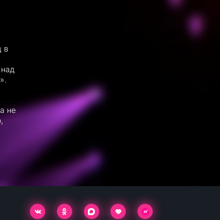
 в
 над
».
а не
,