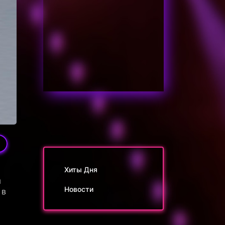
5
Хиты Дня
я
Новости
 в