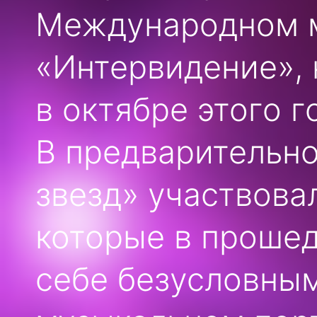
Международном м
«Интервидение», 
в октябре этого г
В предварительно
звезд» участвова
которые в прошед
себе безусловны