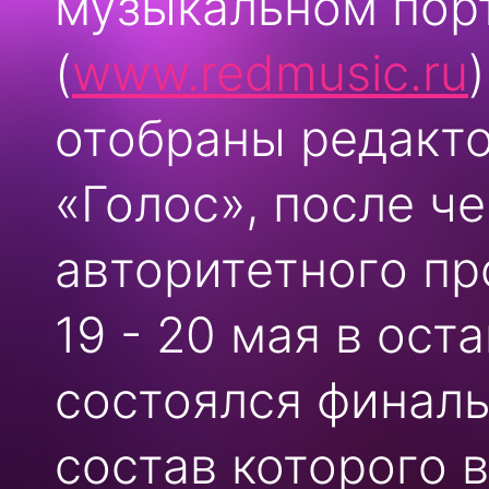
музыкальном порт
(
www.redmusic.ru
отобраны редакто
«Голос», после ч
авторитетного п
19 - 20 мая в ост
состоялся финаль
состав которого 