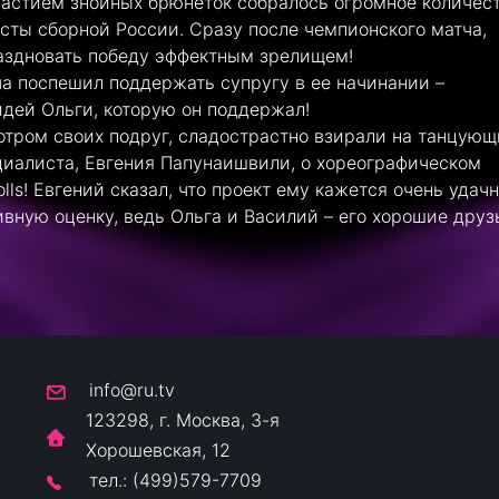
частием знойных брюнеток собралось огромное количес
исты сборной России. Сразу после чемпионского матча,
аздновать победу эффектным зрелищем!
а поспешил поддержать супругу в ее начинании –
идей Ольги, которую он поддержал!
отром своих подруг, сладострастно взирали на танцующ
циалиста, Евгения Папунаишвили, о хореографическом
lls! Евгений сказал, что проект ему кажется очень удач
ивную оценку, ведь Ольга и Василий – его хорошие друз
info@ru.tv
123298, г. Москва, 3-я
Хорошевская, 12
тел.: (499)579-7709