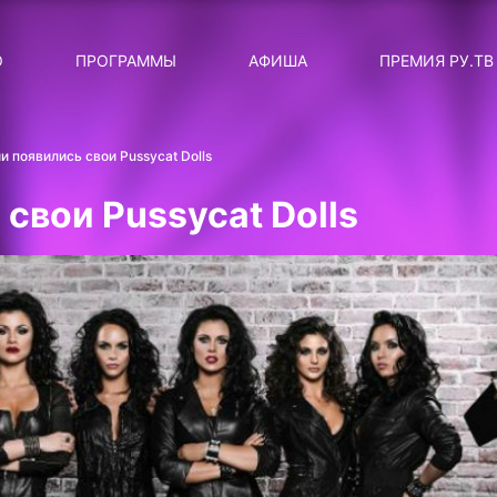
ЛЯРНЫЕ
ТЕМА
О
ПРОГРАММЫ
АФИША
ПРЕМИЯ РУ.ТВ
ДИСКОТЕКА ДИСКОТЕК
Категория
Сортировка
RUНОВОСТИ
и появились свои Pussycat Dolls
ТОП-ЧАРТ ROCKET RECORDS
свои Pussycat Dolls
СТАТУС: В СЕТИ
СИЯЙ ПО-ЗВЁЗДНОМУ
ЛИЧНЫЙ ВОПРОС
ДОТЯНИСЬ ДО ЗВЁЗД