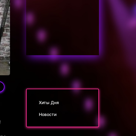
4
Хиты Дня
Новости
!