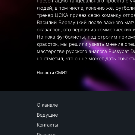
презентацию танцевального проекта с у
людей, в том числе, конечно же, футбол
тренер ЦСКА привез свою команду отпр
Василий Березуцкий после важного матч
оказалось, это первая из коммерческих 
Но пока футболисты, под строгим присм
красоток, мы решили узнать мнение спе
мастерстве русского аналога Pussycat Do
но отметил, что он не может дать объект
Новости СМИ2
О канале
Ведущие
Контакты
Реклама