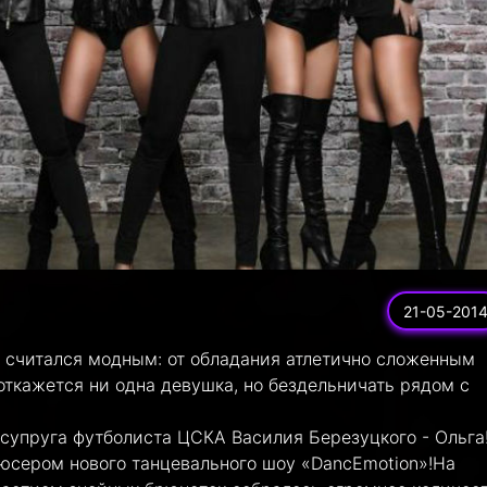
21-05-201
 считался модным: от обладания атлетично сложенным
ткажется ни одна девушка, но бездельничать рядом с
супруга футболиста ЦСКА Василия Березуцкого - Ольга
дюсером нового танцевального шоу «DancEmotion»!На