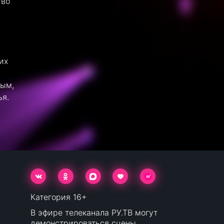
тво
их
ным,
ья.
Категория 16+
В эфире телеканала РУ.ТВ могут
демонстрироваться сцены