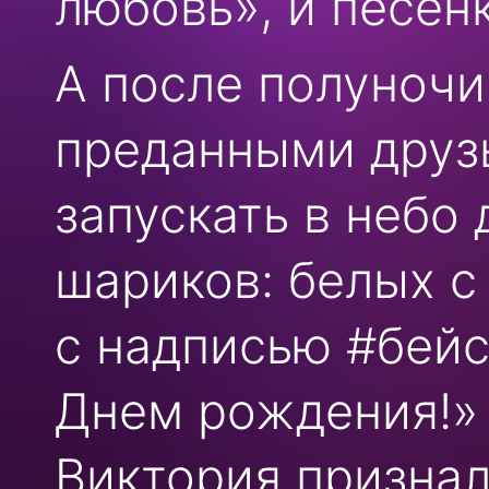
любовь», и песен
А после полуночи
преданными друзь
запускать в небо
шариков: белых с
с надписью #бейс
Днем рождения!» 
Виктория признал