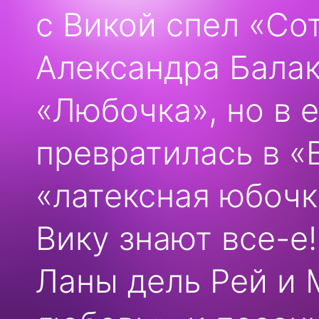
с Викой спел «Со
Александра Бала
«Любочка», но в 
превратилась в «
«латексная юбочк
Вику знают все-е
Ланы дель Рей и 