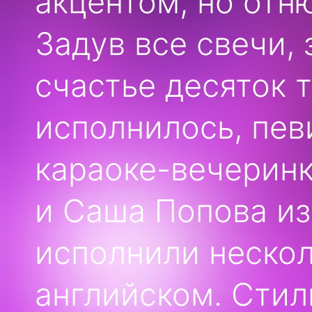
акцентом, но отн
Задув все свечи, 
счастье десяток 
исполнилось, пев
караоке-вечеринк
и Саша Попова из
исполнили неско
английском. Стил