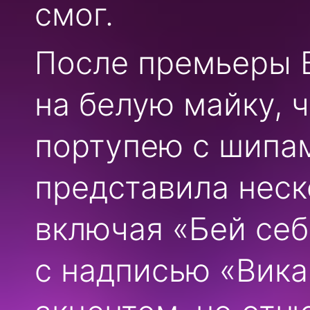
смог.
После премьеры В
на белую майку, 
портупею с шипам
представила неск
включая «Бей себ
с надписью «Вика