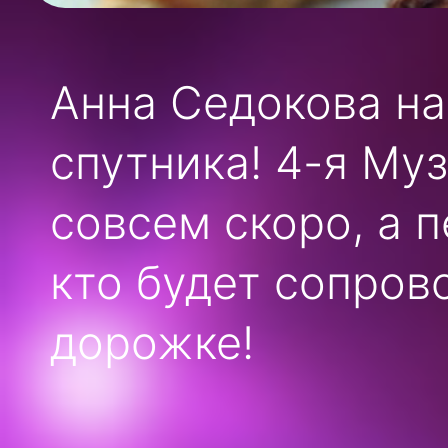
Анна Седокова на
спутника! 4-я Му
совсем скоро, а п
кто будет сопров
дорожке!