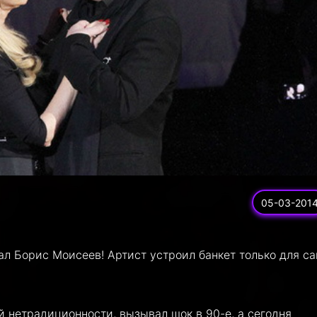
05-03-201
ал Борис Моисеев! Артист устроил банкет только для с
й нетрадиционности, вызывал шок в 90-е, а сегодня