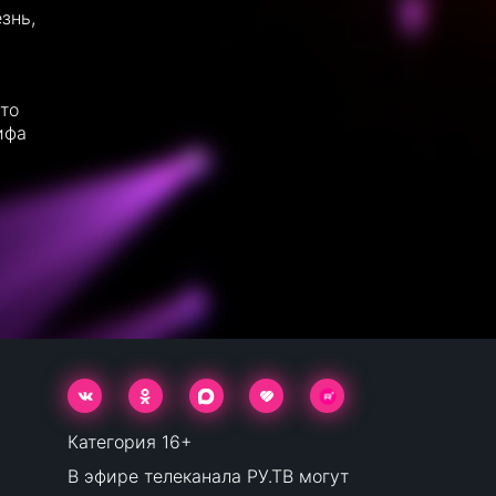
знь,
то
ифа
Категория 16+
В эфире телеканала РУ.ТВ могут