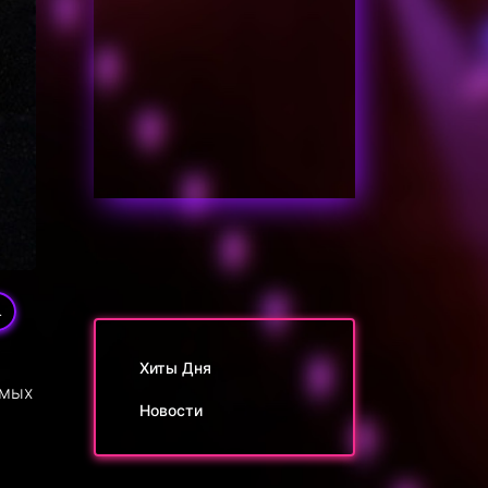
4
Хиты Дня
амых
Новости