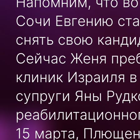
Напомним, что во
Сочи Евгению ста
снять свою канди
Сейчас Женя преб
клиник Израиля 
супруги Яны Рудк
реабилитационно
15 марта, Плющен