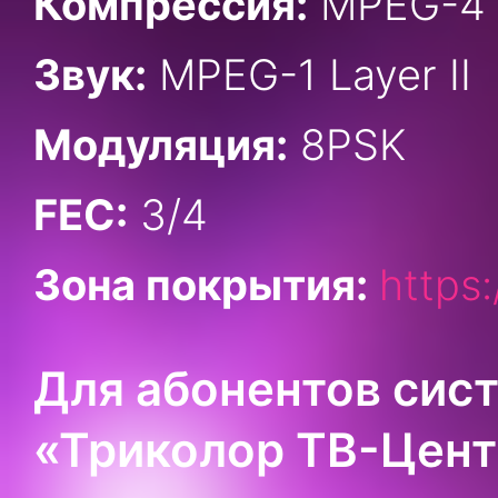
Компрессия:
MPEG-4
Звук:
MPEG-1 Layer II
Модуляция:
8PSK
FEC:
3/4
Зона покрытия:
https
Для абонентов сис
«Триколор ТВ-Цен