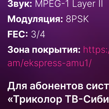
Звук:
MPEG-1 Layer II
Модуляция:
8PSK
FEC:
3/4
Зона покрытия:
https
am/ekspress-amu1/
Для абонентов сис
«Триколор ТВ-Сиб