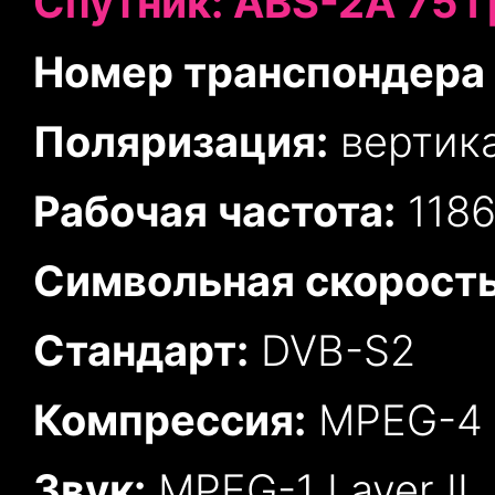
Спутник: ABS-2А 75 гр
Номер транспондера 
Поляризация:
вертик
Рабочая частота:
1186
Символьная скорость
Стандарт:
DVB-S2
Компрессия:
MPEG-4
Звук:
MPEG-1 Layer II