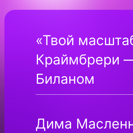
«Твой масшта
Краймбрери —
Биланом
Дима Масленн