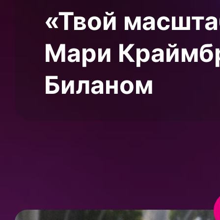
«Твой масшта
Мари Краймбр
Биланом